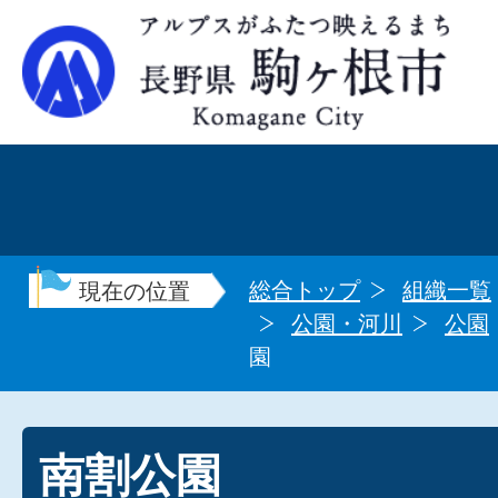
総合トップ
組織一覧
現在の位置
公園・河川
公園
園
南割公園