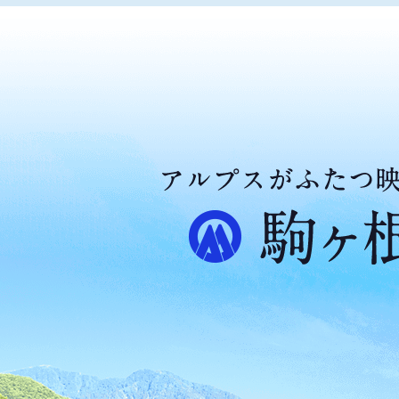
ア
ル
プ
ス
が
ふ
た