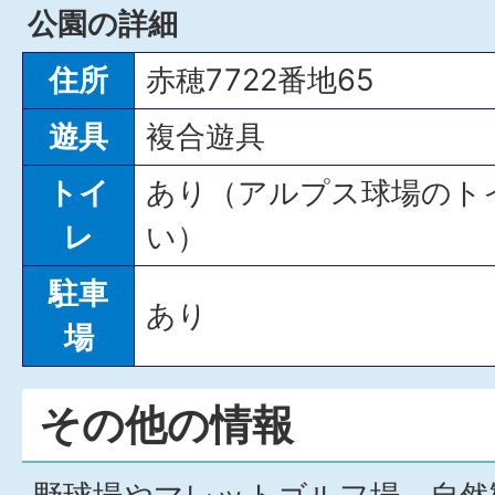
公園の詳細
住所
赤穂7722番地65
遊具
複合遊具
トイ
あり（アルプス球場のト
レ
い）
駐車
あり
場
その他の情報