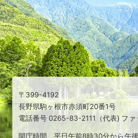
つ
映
え
る
ま
ち
駒
〒399-4192
ヶ
長野県駒ヶ根市赤須町20番1号
根
電話番号 0265-83-2111（代表) ファ
市
開庁時間 平日午前8時30分から午後