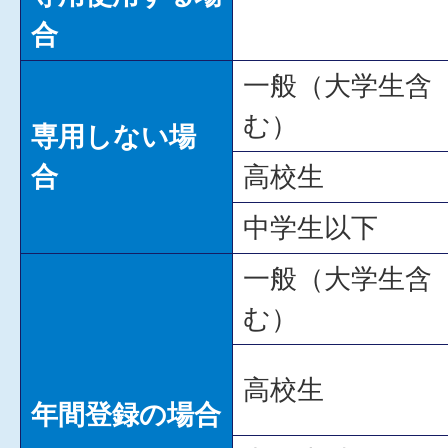
合
一般（大学生含
む）
専用しない場
合
高校生
中学生以下
一般（大学生含
む）
高校生
年間登録の場合