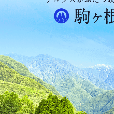
ア
ル
プ
ス
が
ふ
た
つ
映
え
る
ま