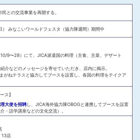
市民との交流事業を再開する。
曜日） みなこいワールドフェスタ（協力隊週間）期間中
0/9〜28）にて、JICA派遣国の料理（主食、主菜、デザート
の紹介などのメッセージを寄せていただき、店内に掲示。
、こまがねテラスと協力してブースを設置し、各国の料理をテイクア
ブース】
代理大使を招聘
し、JICA海外協力隊OBOGと連携してブースを設置
紹介・語学講座などの文化交流）。
店
13店