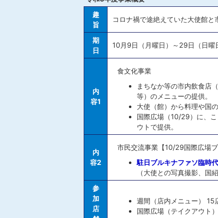
趣
コロナ禍で途絶えていた大使館と
旨
期
10月9日（月曜日）～29日（日
日
食文化事業
まちなか等の市内飲食店（1
内
等）のメニューの提供。
容1
大使（館）から料理や国
国際広場（10/29）に
ウトで提供。
市民交流事業【10/29国際広場
内
容2
駐日ブルキナファソ臨時
（大使との写真撮影、国
参
加
週間（店内メニュー） 15
店
国際広場（テイクアウト） 