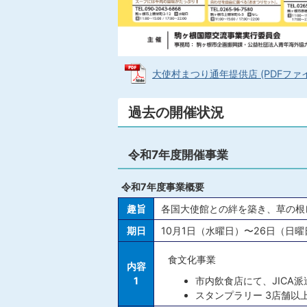
大使村まつり通年提供店 (PDFファイル
過去の開催状況
令和7年度開催事業
令和7年度事業概要
趣旨
各国大使館との絆を築き、草の根
期日
10月1日（水曜日）〜26日（日
食文化事業
内容
1
市内飲食店にて、JICA
スタンプラリー 3店舗以