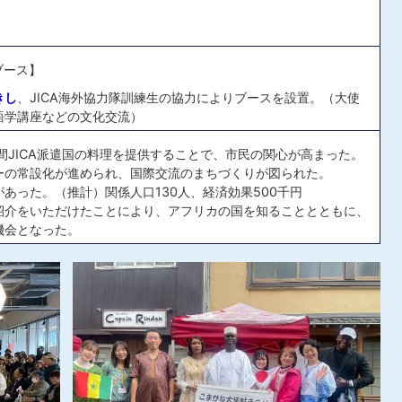
ブース】
きし
、JICA海外協力隊訓練生の協力によりブースを設置。（大使
語学講座などの文化交流）
間JICA派遣国の料理を提供することで、市民の関心が高まった。
ーの常設化が進められ、国際交流のまちづくりが図られた。
あった。（推計）関係人口130人、経済効果500千円
紹介をいただけたことにより、アフリカの国を知ることとともに、
機会となった。