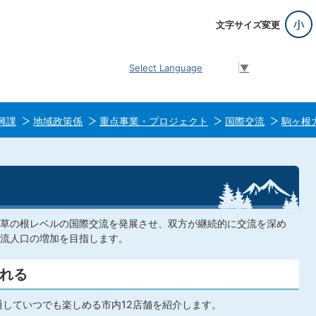
文字サイズ変更
Select Language
▼
興課
地域政策係
重点事業・プロジェクト
国際交流
駒ヶ根
草の根レベルの国際交流を発展させ、双方が継続的に交流を深め
流人口の増加を目指します。
れる
通していつでも楽しめる市内12店舗を紹介します。