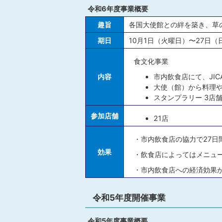
令和6年度事業概要
趣旨
各国大使館との絆を築き、草
期日
10月1日（火曜日）〜27日
食文化事業
内容
市内飲食店にて、JI
大使（館）から料理
スタンプラリー 3店
参加店舗
21店
・市内飲食店の協力で27日
効果
・飲食店によってはメニュ
・市内飲食店への経済効果が
令和5年度開催事業
令和5年度事業概要