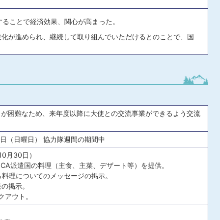
することで経済効果、関心が高まった。
設化が進められ、継続して取り組んでいただけるとのことで、国
。
とが困難なため、来年度以降に大使との交流事業ができるよう交流
30日（日曜日） 協力隊週間の期間中
10月30日）
、JICA派遣国の料理（主食、主菜、デザート等）を提供。
Gから料理についてのメッセージの掲示。
表の掲示。
イクアウト。