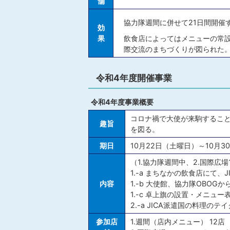
舗
協力隊週間に併せて21日間開催
効
果
飲食店によってはメニューの常
際交流のまちづくりが図られた
令和4年度開催事業
令和4年度事業概要
コロナ禍で大使が来駒するこ
趣旨
を図る。
期日
10月22日（土曜日）～10月
（1.協力隊週間中、2.国際広場
1.-a まちなかの飲食店にて
内容
1.-b 大使館、協力隊OBO
1.-c 卓上旗の設置・メニュー
2.-a JICA派遣国の料理のテ
参加店
1.週間（店内メニュー） 12店