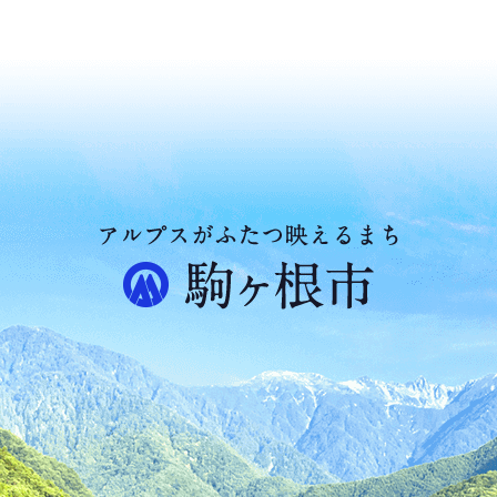
ア
ル
プ
ス
が
ふ
た
つ
映
え
る
ま
ち