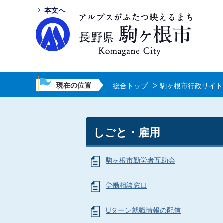
本文へ
現在の位置
総合トップ
駒ヶ根市行政サイト
しごと・雇用
駒ヶ根市勤労者互助会
労働相談窓口
Uターン就職情報の配信