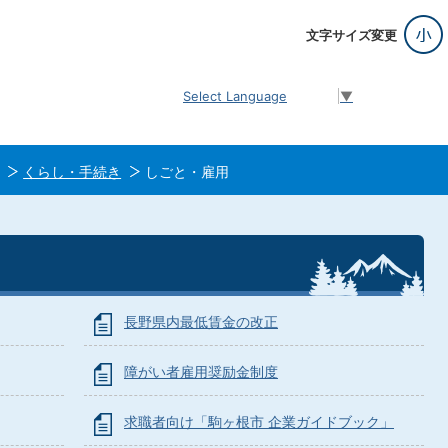
文字サイズ変更
Select Language
▼
くらし・手続き
しごと・雇用
長野県内最低賃金の改正
障がい者雇用奨励金制度
求職者向け「駒ヶ根市 企業ガイドブック」