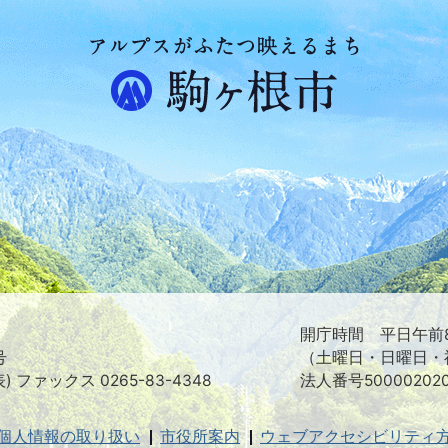
ア
ル
プ
ス
が
ふ
た
つ
映
え
る
ま
ち
駒
ヶ
根
開庁時間 平日午前8
市
号
（土曜日・日曜日・
表) ファックス 0265-83-4348
法人番号500002020
個人情報の取り扱い
市役所案内
ウェブアクセシビリティ