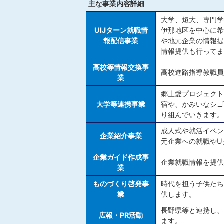
主な事業内容詳細
大学、短大、専門学
UIJターン就職情
伊那地区を中心に希
報配信事業
や地元企業の情報提
情報提供も行ってま
高校等情報交換事
高校進路指導教職員
業
郷土愛プロジェクト
大学等連携事業
宿や、かみいなシゴ
り組んでいきます。
成人式や就活イベン
企業紹介事業
元企業への就職やU
企業ガイド作成事
企業就職情報を提供
業
ものづくり啓発事
時代を担う子供たち
業
供します。
長野県等と連携し、
広報・PR活動
ます。