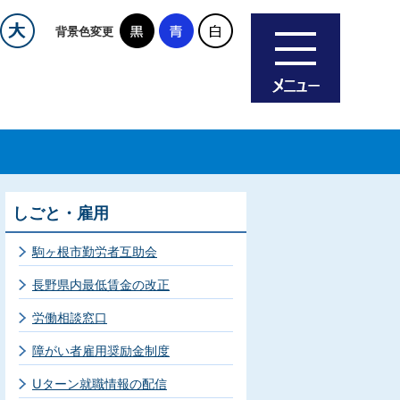
背景色変更
しごと・雇用
駒ヶ根市勤労者互助会
長野県内最低賃金の改正
労働相談窓口
障がい者雇用奨励金制度
Uターン就職情報の配信