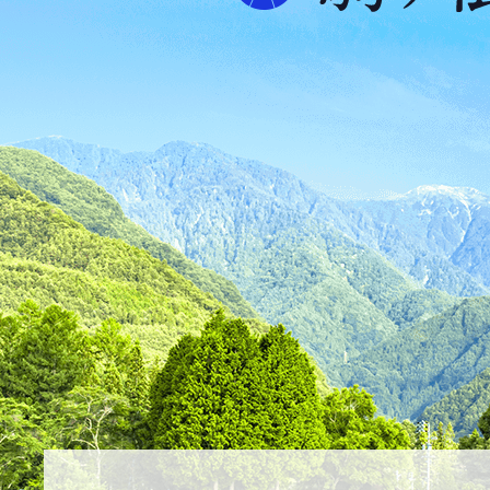
プ
ス
が
ふ
た
つ
映
え
る
ま
ち
駒