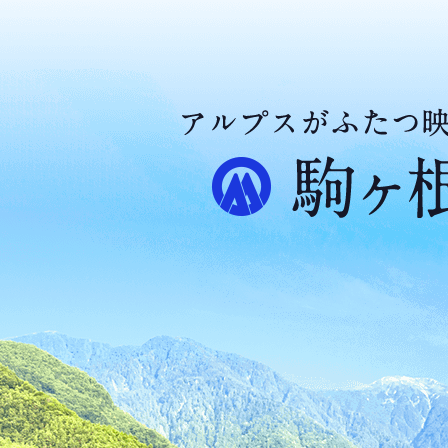
ア
ル
プ
ス
が
ふ
た
つ
映