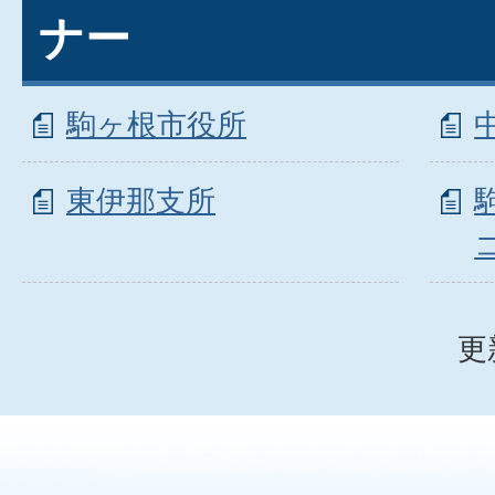
ナー
駒ヶ根市役所
東伊那支所
更