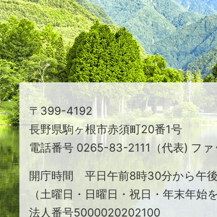
え
る
ま
ち
駒
〒399-4192
ヶ
長野県駒ヶ根市赤須町20番1号
根
電話番号 0265-83-2111（代表) ファ
市
開庁時間 平日午前8時30分から午後
（土曜日・日曜日・祝日・年末年始
法人番号5000020202100