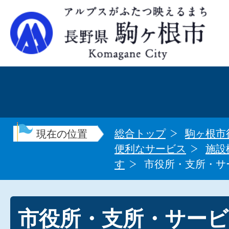
総合トップ
駒ヶ根市
現在の位置
便利なサービス
施設
す
市役所・支所・サ
市役所・支所・サー