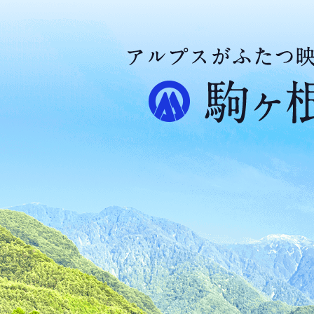
ア
ル
プ
ス
が
ふ
た
つ
映
え