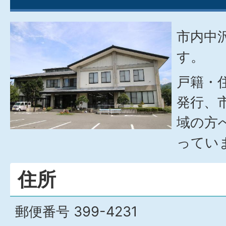
市内中
す。
戸籍・
発行、
域の方
ってい
住所
郵便番号 399-4231