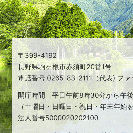
る
ま
ち
駒
〒399-4192
ヶ
長野県駒ヶ根市赤須町20番1号
根
電話番号 0265-83-2111（代表) ファ
市
開庁時間 平日午前8時30分から午後
（土曜日・日曜日・祝日・年末年始
法人番号5000020202100