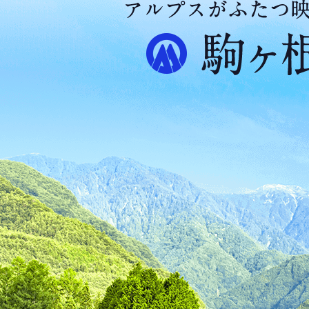
ア
ル
プ
ス
が
ふ
た
つ
映
え
る