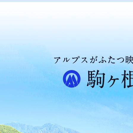
ア
ル
プ
ス
が
ふ
た