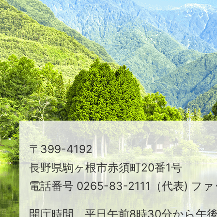
つ
映
え
る
ま
ち
駒
〒399-4192
ヶ
長野県駒ヶ根市赤須町20番1号
根
電話番号 0265-83-2111（代表) ファ
市
開庁時間 平日午前8時30分から午後