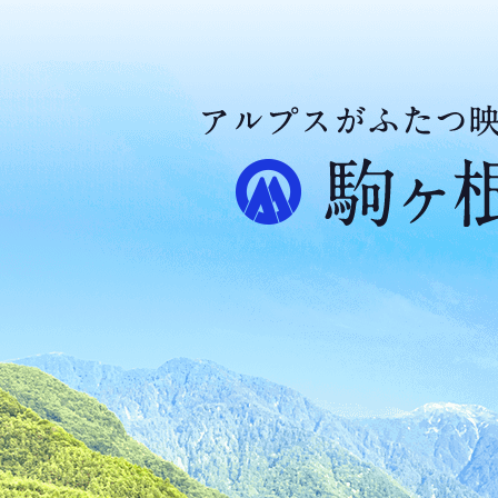
ア
ル
プ
ス
が
ふ
た
つ
映