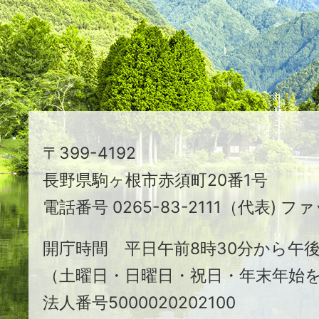
え
る
ま
ち
駒
〒399-4192
ヶ
長野県駒ヶ根市赤須町20番1号
根
電話番号 0265-83-2111（代表) ファ
市
開庁時間 平日午前8時30分から午後
（土曜日・日曜日・祝日・年末年始
法人番号5000020202100