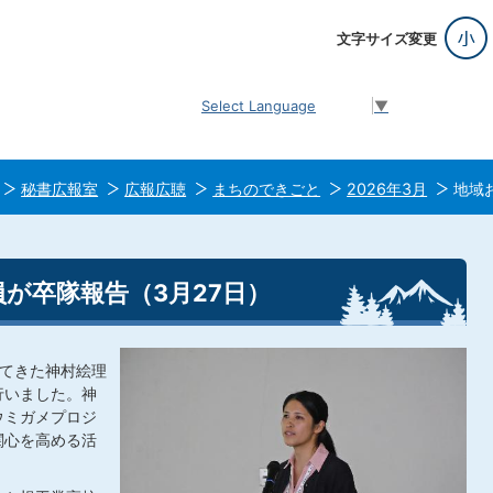
文字サイズ変更
Select Language
▼
秘書広報室
広報広聴
まちのできごと
2026年3月
地域
が卒隊報告（3月27日）
してきた神村絵理
行いました。神
ウミガメプロジ
関心を高める活