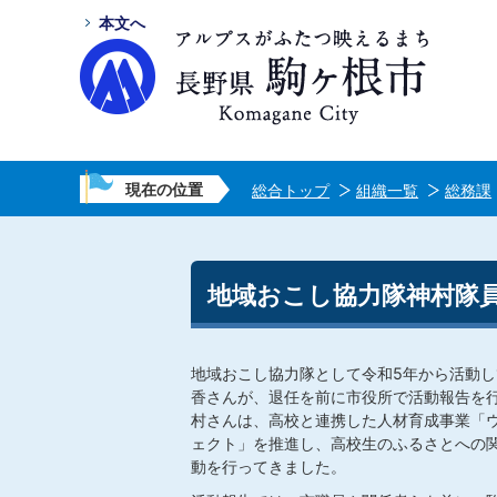
本文へ
現在の位置
総合トップ
組織一覧
総務課
地域おこし協力隊神村隊員
地域おこし協力隊として令和5年から活動
香さんが、退任を前に市役所で活動報告を
村さんは、高校と連携した人材育成事業「
ェクト」を推進し、高校生のふるさとへの
動を行ってきました。