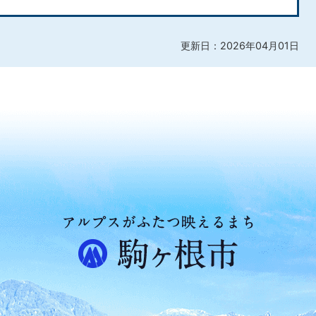
更新日：2026年04月01日
ア
ル
プ
ス
が
ふ
た
つ