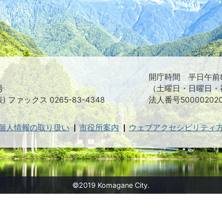
映
え
る
ま
ち
駒
ヶ
根
開庁時間 平日午前8
市
号
（土曜日・日曜日・
表) ファックス 0265-83-4348
法人番号500002020
個人情報の取り扱い
市役所案内
ウェブアクセシビリティ
©2019 Komagane City.