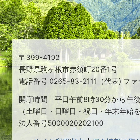
る
ま
ち
駒
〒399-4192
ヶ
長野県駒ヶ根市赤須町20番1号
根
電話番号 0265-83-2111（代表) ファ
市
開庁時間 平日午前8時30分から午後
（土曜日・日曜日・祝日・年末年始
法人番号5000020202100