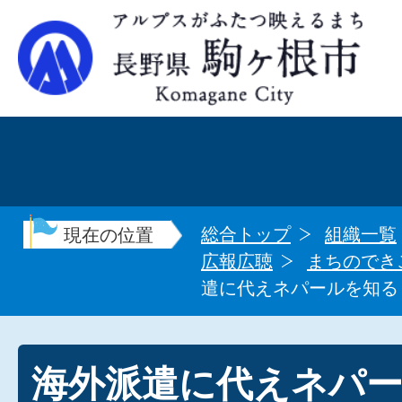
総合トップ
組織一覧
現在の位置
広報広聴
まちのでき
遣に代えネパールを知る
海外派遣に代えネパ