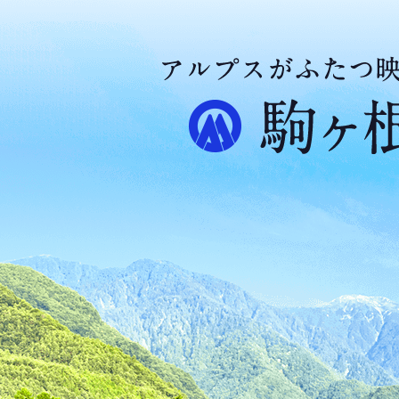
ア
ル
プ
ス
が
ふ
た
つ
映
え