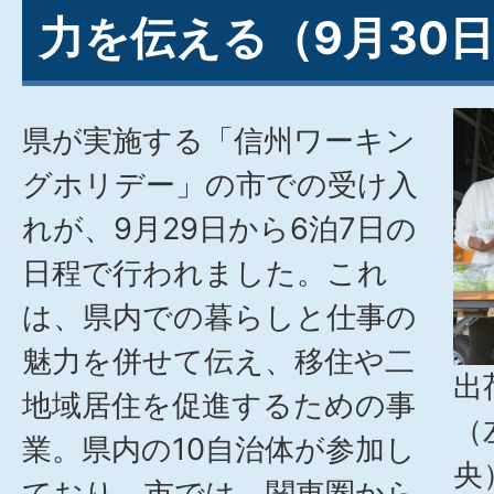
力を伝える（9月30
県が実施する「信州ワーキン
グホリデー」の市での受け入
れが、9月29日から6泊7日の
日程で行われました。これ
は、県内での暮らしと仕事の
魅力を併せて伝え、移住や二
出
地域居住を促進するための事
（
業。県内の10自治体が参加し
央
ており、市では、関東圏から