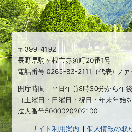
る
ま
ち
駒
〒399-4192
ヶ
長野県駒ヶ根市赤須町20番1号
根
電話番号 0265-83-2111（代表) ファ
市
開庁時間 平日午前8時30分から午後
（土曜日・日曜日・祝日・年末年始
法人番号5000020202100
サイト利用案内
個人情報の取