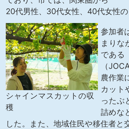
20代男性、30代女性、40代女性
参加者
まりな
である
（JO
農作業
カット
シャインマスカットの収
ったぶ
穫
詰めな
した。また、地域住民や移住者と