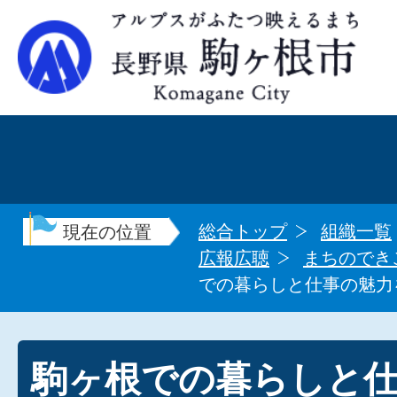
総合トップ
組織一覧
現在の位置
広報広聴
まちのでき
での暮らしと仕事の魅力
駒ヶ根での暮らしと