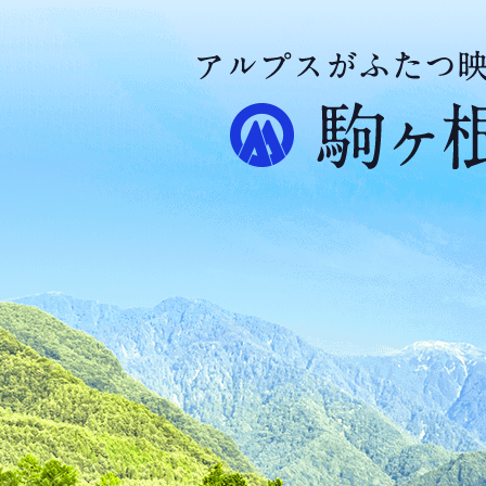
ア
ル
プ
ス
が
ふ
た
つ
映
え