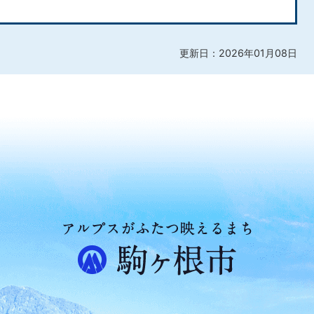
更新日：2026年01月08日
ア
ル
プ
ス
が
ふ
た