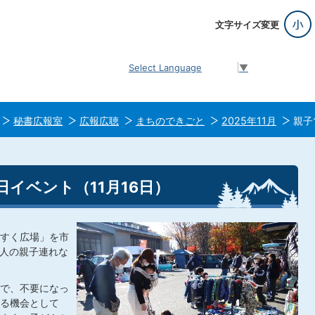
文字サイズ変更
Select Language
▼
秘書広報室
広報広聴
まちのできごと
2025年11月
親子
日イベント（11月16日）
すく広場」を市
0人の親子連れな
で、不要になっ
る機会として