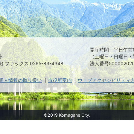
つ
映
え
る
ま
ち
駒
ヶ
根
開庁時間 平日午前8
市
号
（土曜日・日曜日・
表) ファックス 0265-83-4348
法人番号500002020
個人情報の取り扱い
市役所案内
ウェブアクセシビリティ
©2019 Komagane City.