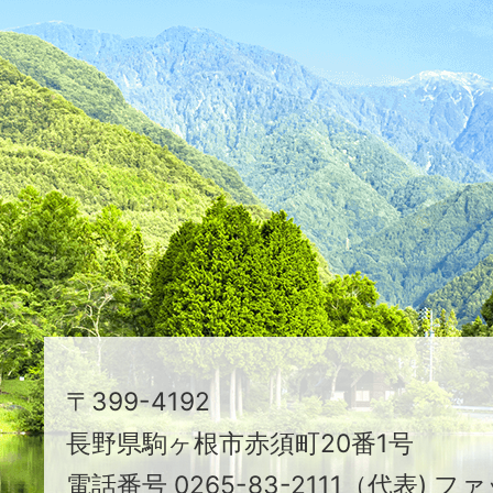
ふ
た
つ
映
え
る
ま
ち
駒
〒399-4192
ヶ
長野県駒ヶ根市赤須町20番1号
根
電話番号 0265-83-2111（代表) ファ