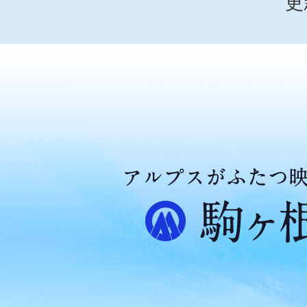
更
ア
ル
プ
ス
が