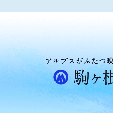
ア
ル
プ
ス
が
ふ