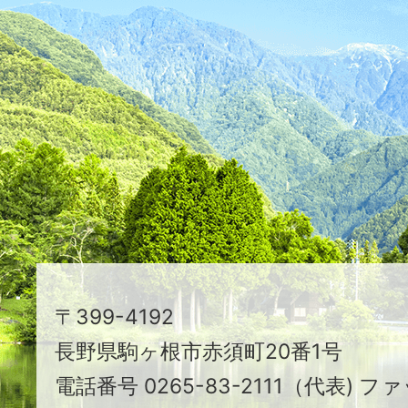
た
つ
映
え
る
ま
ち
駒
〒399-4192
ヶ
長野県駒ヶ根市赤須町20番1号
根
電話番号 0265-83-2111（代表) ファ
市