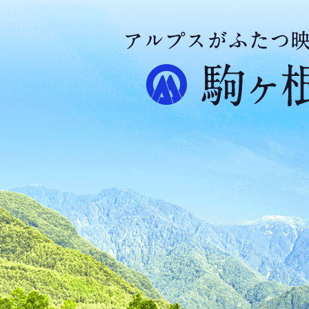
ア
ル
プ
ス
が
ふ
た
つ
映
え