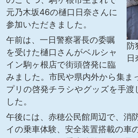
元乃木坂46の樋口日奈さんに
参加いただきました。
午前は、一日警察署長の委嘱
防
を受けた樋口さんがベルシャ
日
イン駒ヶ根店で街頭啓発に臨
みました。市民や県内外から集ま
プリの啓発チラシやグッズを手渡
した。
午後には、赤穂公民館周辺で、消
イの乗車体験、安全装置搭載の車