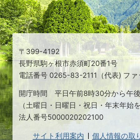
る
ま
ち
駒
〒399-4192
ヶ
長野県駒ヶ根市赤須町20番1号
根
電話番号 0265-83-2111（代表) ファ
市
開庁時間 平日午前8時30分から午後
（土曜日・日曜日・祝日・年末年始
法人番号5000020202100
サイト利用案内
個人情報の取