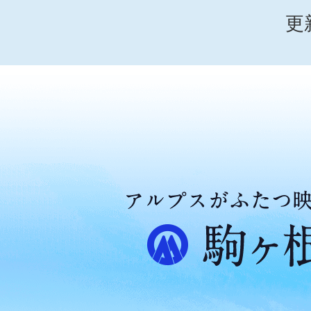
更
ア
ル
プ
ス