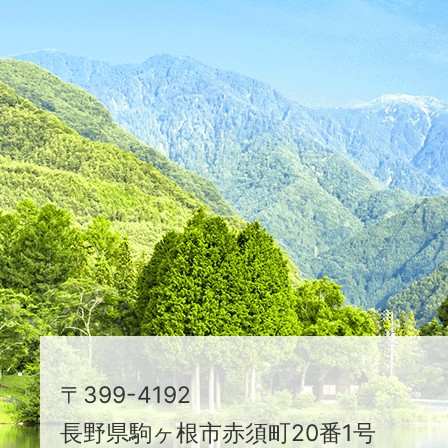
が
ふ
た
つ
映
え
る
ま
ち
駒
〒399-4192
ヶ
長野県駒ヶ根市赤須町20番1号
根