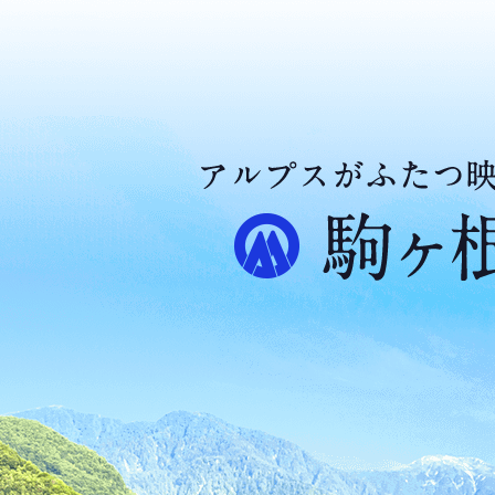
ア
ル
プ
ス
が
ふ
た
つ