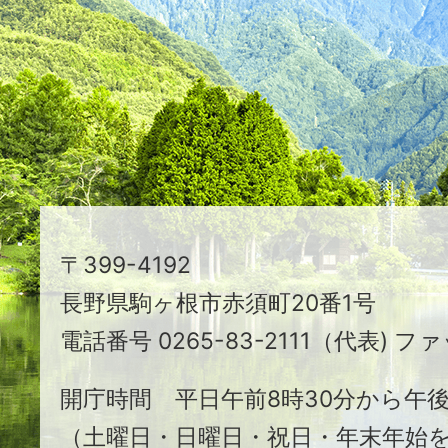
映
え
る
ま
ち
駒
〒399-4192
ヶ
長野県駒ヶ根市赤須町20番1号
根
電話番号 0265-83-2111（代表) ファ
市
開庁時間 平日午前8時30分から午後
（土曜日・日曜日・祝日・年末年始