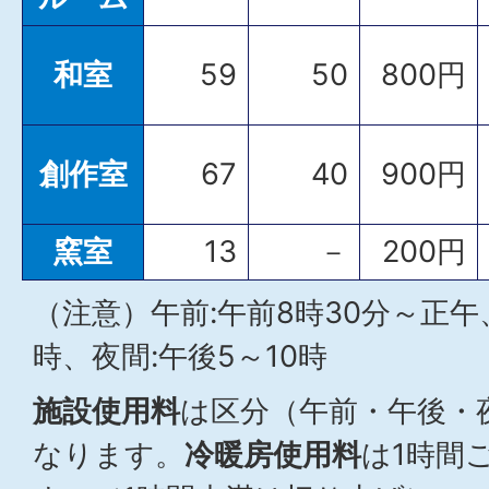
和室
59
50
800円
創作室
67
40
900円
窯室
13
－
200円
（注意）午前:午前8時30分～正午
時、夜間:午後5～10時
施設使用料
は区分（午前・午後・
なります。
冷暖房使用料
は1時間