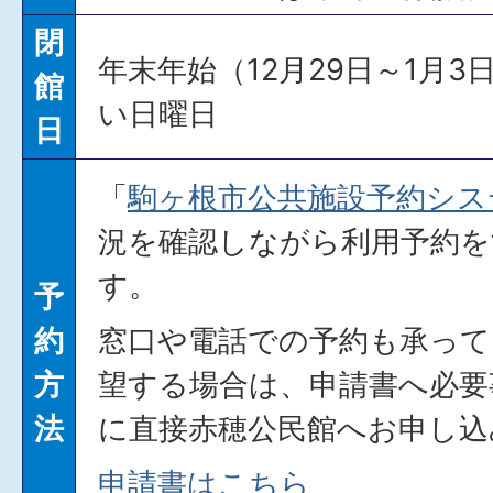
閉
年末年始（12月29日～1月
館
い日曜日
日
「
駒ヶ根市公共施設予約シス
況を確認しながら利用予約
す。
予
約
窓口や電話での予約も承って
方
望する場合は、申請書へ必要
法
に直接赤穂公民館へお申し込
申請書はこちら