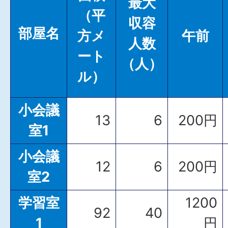
最大
（平
収容
部屋名
方メ
午前
人数
ート
（人）
ル）
小会議
13
6
200円
室1
小会議
12
6
200円
室2
学習室
1200
92
40
1
円