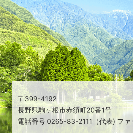
た
つ
映
え
る
ま
ち
駒
〒399-4192
ヶ
長野県駒ヶ根市赤須町20番1号
根
電話番号 0265-83-2111（代表) ファ
市