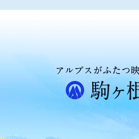
ア
ル
プ
ス
が
ふ