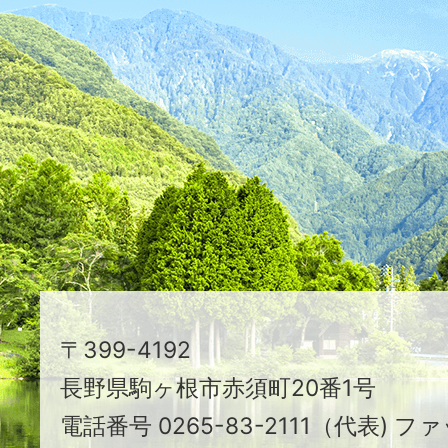
ふ
た
つ
映
え
る
ま
ち
駒
〒399-4192
ヶ
長野県駒ヶ根市赤須町20番1号
根
電話番号 0265-83-2111（代表) ファ
市