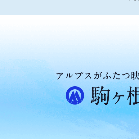
ア
ル
プ
ス
が