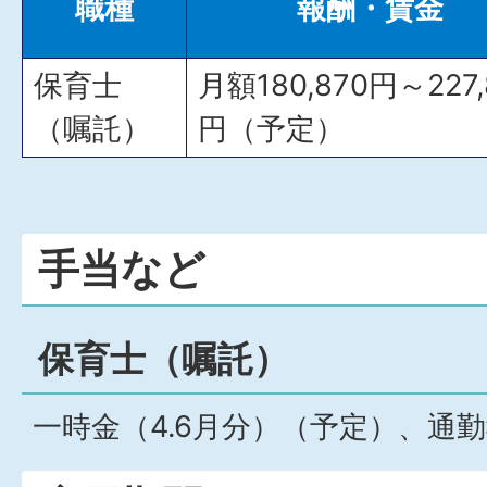
職種
報酬・賃金
保育士
月額180,870円～227,
（嘱託）
円（予定）
手当など
保育士（嘱託）
一時金（4.6月分）（予定）、通