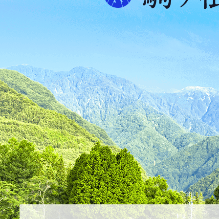
プ
ス
が
ふ
た
つ
映
え
る
ま
ち
駒