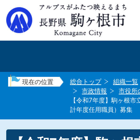
総合トップ
組織一覧
現在の位置
市政情報
市役所
【令和7年度】駒ヶ根市
計年度任用職員）募集