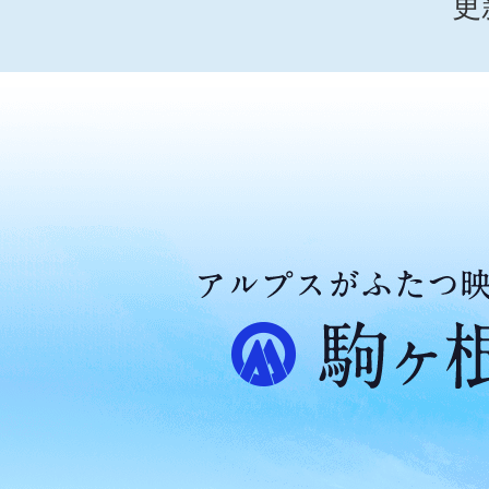
更
ア
ル
プ
ス
が