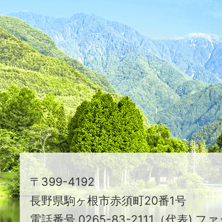
ふ
た
つ
映
え
る
ま
ち
駒
〒399-4192
ヶ
長野県駒ヶ根市赤須町20番1号
根
電話番号 0265-83-2111（代表) ファ