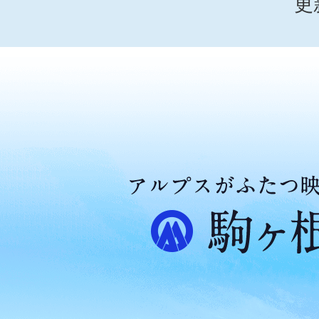
更
ア
ル
プ
ス
が