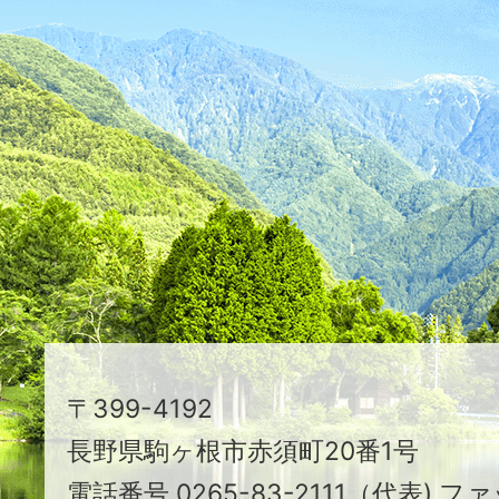
ふ
た
つ
映
え
る
ま
ち
駒
〒399-4192
ヶ
長野県駒ヶ根市赤須町20番1号
根
電話番号 0265-83-2111（代表) ファ