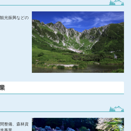
観光振興などの
業
間整備、森林資
進事業