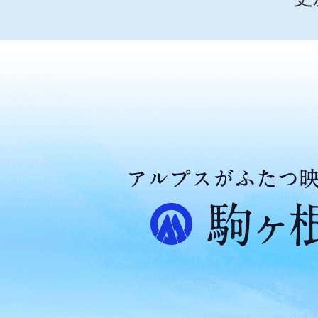
ア
ル
プ
ス
が