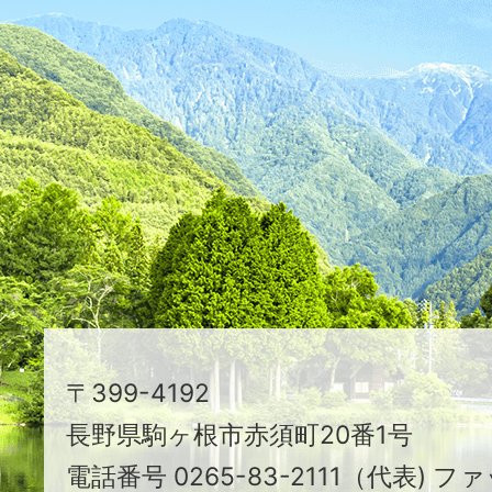
ふ
た
つ
映
え
る
ま
ち
駒
〒399-4192
ヶ
長野県駒ヶ根市赤須町20番1号
根
電話番号 0265-83-2111（代表) ファ