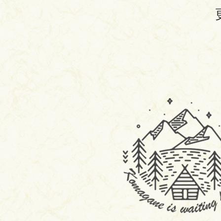
駒
ヶ
根
市
移
住
定