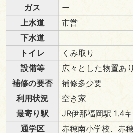
ガス
ー
上水道
市営
下水道
トイレ
くみ取り
設備等
広々とした物置あ
補修の要否
補修多少要
利用状況
空き家
最寄り駅
JR伊那福岡駅 1.
通学区
赤穂南小学校、赤