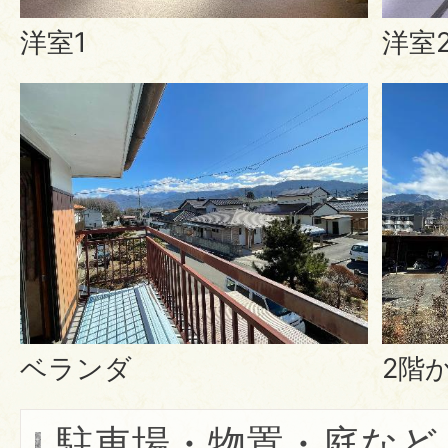
洋室1
洋室
ベランダ
2階
駐車場・物置・庭など