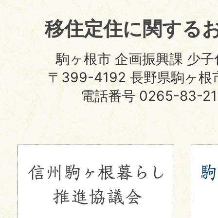
住
移住定住に関する
サ
イ
駒ヶ根市 企画振興課 少
ト
〒399-4192 長野県駒ヶ
電話番号 0265-83-2