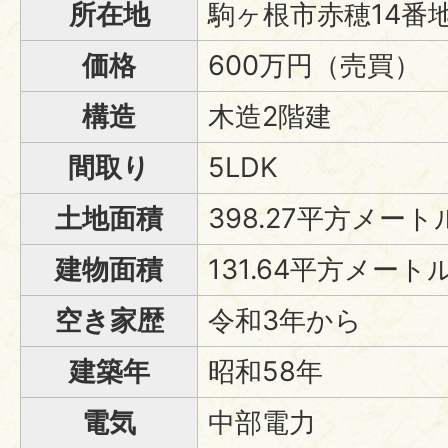
所在地
駒ヶ根市赤穂14番地
価格
600万円（売買）
構造
木造2階建
間取り
5LDK
土地面積
398.27平方メートル
建物面積
131.64平方メートル
空き家歴
令和3年から
建築年
昭和58年
電気
中部電力