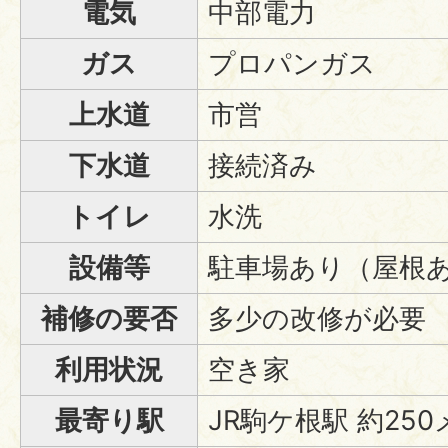
電気
中部電力
ガス
プロパンガス
上水道
市営
下水道
接続済み
トイレ
水洗
設備等
駐車場あり（屋根あ
補修の要否
多少の改修が必要
利用状況
空き家
最寄り駅
JR駒ケ根駅 約25