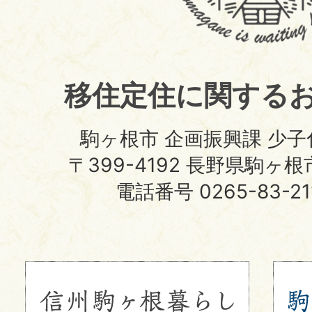
住
定
住
移住定住に関する
サ
イ
駒ヶ根市 企画振興課 少
ト
〒399-4192 長野県駒ヶ
電話番号 0265-83-2