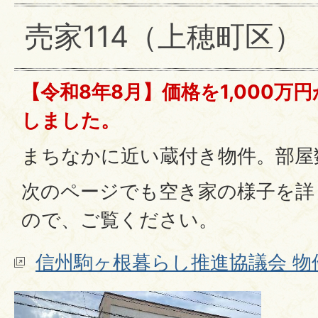
売家114（上穂町区）
【令和8年8月】価格を1,000万
しました。
まちなかに近い蔵付き物件。部屋
次のページでも空き家の様子を詳
ので、ご覧ください。
信州駒ヶ根暮らし推進協議会 物