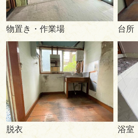
物置き・作業場
台所
脱衣
浴室