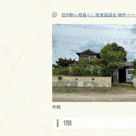
信州駒ヶ根暮らし推進協議会 物件ペー
外観
1階