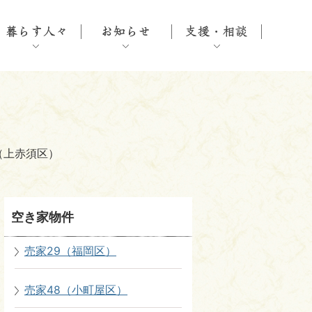
0（上赤須区）
空き家物件
売家29（福岡区）
売家48（小町屋区）