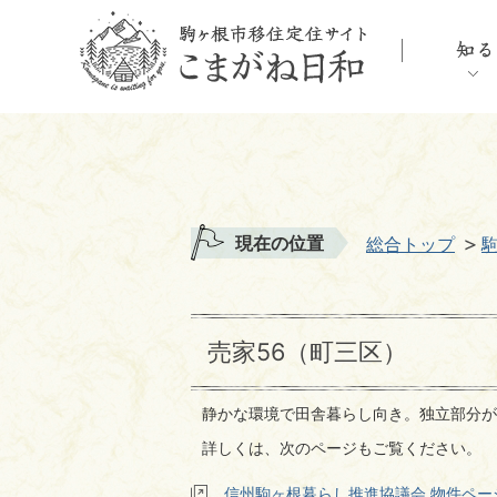
現在の位置
総合トップ
売家56（町三区）
静かな環境で田舎暮らし向き。独立部分が
詳しくは、次のページもご覧ください。
信州駒ヶ根暮らし推進協議会 物件ペー