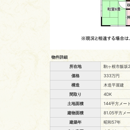
物件詳細
所在地
駒ヶ根市飯坂2
価格
333万円
構造
木造平屋建
間取り
4DK
土地面積
144平方メート
建物面積
81.05平方メ
建築年
昭和57年