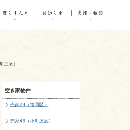
（町三区）
空き家物件
売家29（福岡区）
売家48（小町屋区）