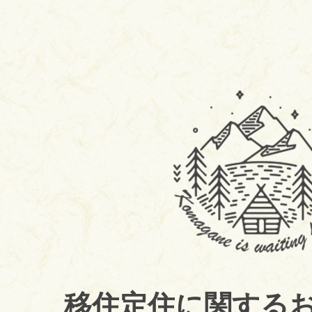
駒
ヶ
根
市
移
住
定
住
移住定住に関する
サ