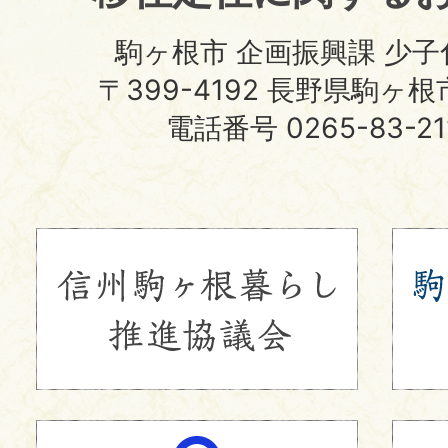
イ
駒ヶ根市 企画振興課 少
ト
〒399-4192 長野県駒ヶ
電話番号 0265-83-2