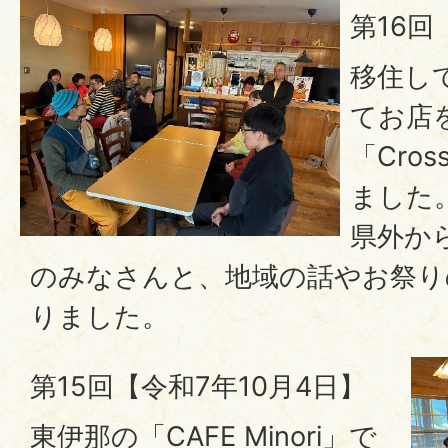
第16回
移住し
てお店
「Cros
ました
県外か
のみなさんと、地域の話やお祭り
りました。
第15回【令和7年10月4日】
東伊那の「CAFE Minori」で