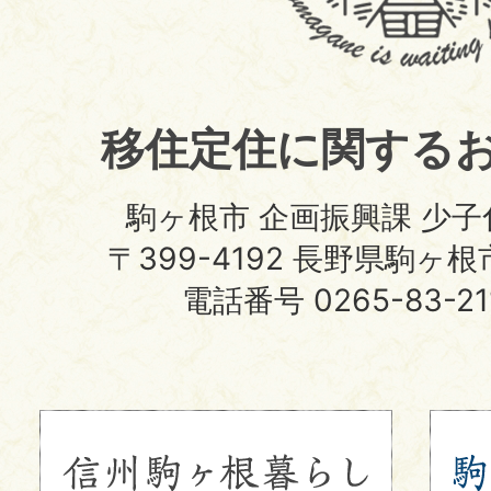
住
定
住
移住定住に関する
サ
イ
駒ヶ根市 企画振興課 少
ト
〒399-4192 長野県駒ヶ
電話番号 0265-83-2