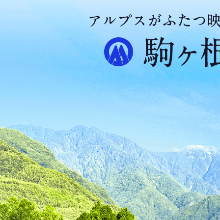
ア
ル
プ
ス
が
ふ
た
つ
映
え
る