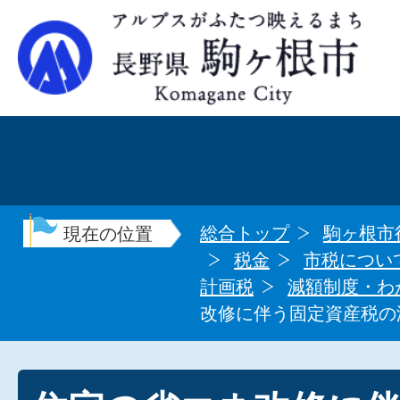
総合トップ
駒ヶ根市
現在の位置
税金
市税につい
計画税
減額制度・わ
改修に伴う固定資産税の