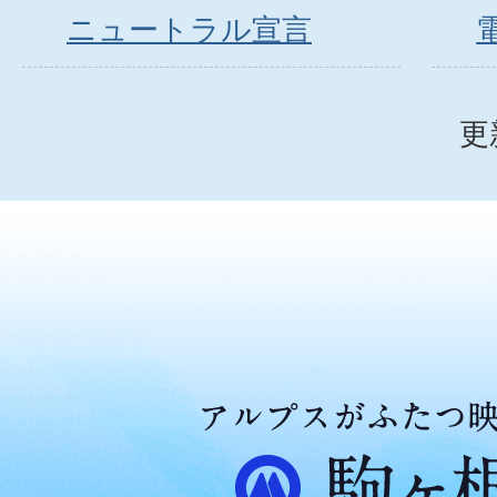
ニュートラル宣言
更
ア
ル