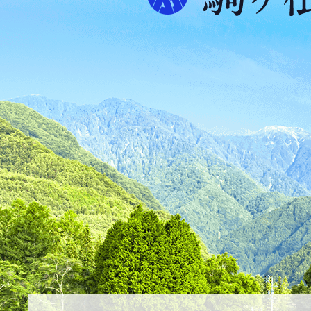
プ
ス
が
ふ
た
つ
映
え
る
ま
ち