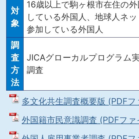
16歳以上で駒ヶ根市在住の
対
している外国人、地球人ネッ
象
参加している外国人
調
査
JICAグローカルプログラム
方
調査
法
多文化共生調査概要版 (PDFファイ
外国籍市民意識調査 (PDFファイル
外国人雇用事業者調査 (PDFファイ