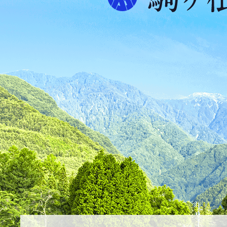
プ
ス
が
ふ
た
つ
映
え
る
ま
ち