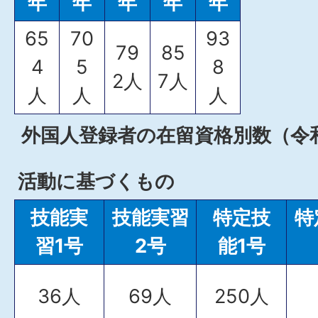
年
年
年
年
年
65
70
93
79
85
4
5
8
2人
7人
人
人
人
外国人登録者の在留資格別数（令和
活動に基づくもの
技能実
技能実習
特定技
特
習1号
2号
能1号
36人
69人
250人