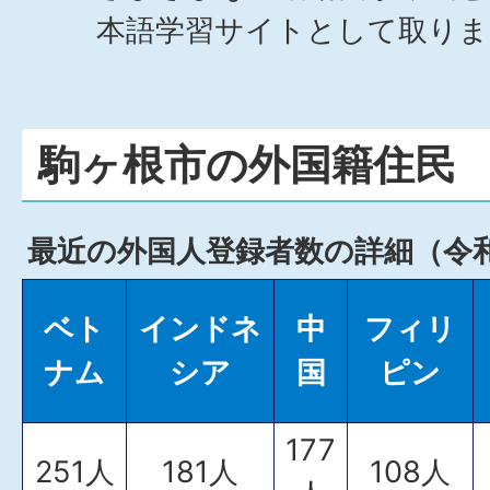
本語学習サイトとして取り
駒ヶ根市の外国籍住民
最近の外国人登録者数の詳細（令和
ベト
インドネ
中
フィリ
ナム
シア
国
ピン
177
251人
181人
108人