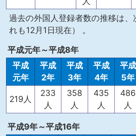
人
過去の外国人登録者数の推移は、
れも12月1日現在） 。
平成元年～平成8年
平成
平成
平成
平成
平
元年
2年
3年
4年
5年
233
358
435
486
219人
人
人
人
人
平成9年～平成16年