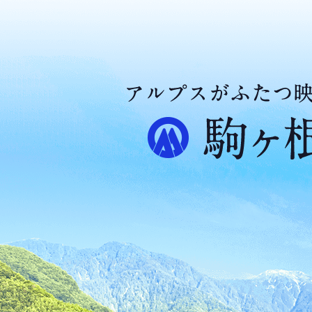
ア
ル
プ
ス
が
ふ
た
つ