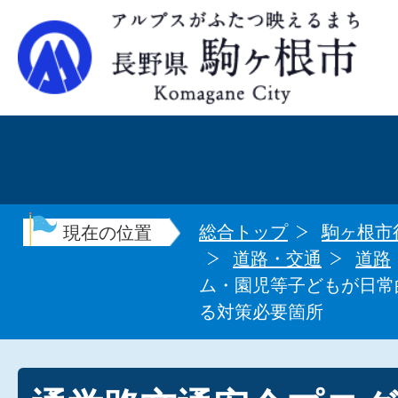
総合トップ
駒ヶ根市
現在の位置
道路・交通
道路
ム・園児等子どもが日常
る対策必要箇所