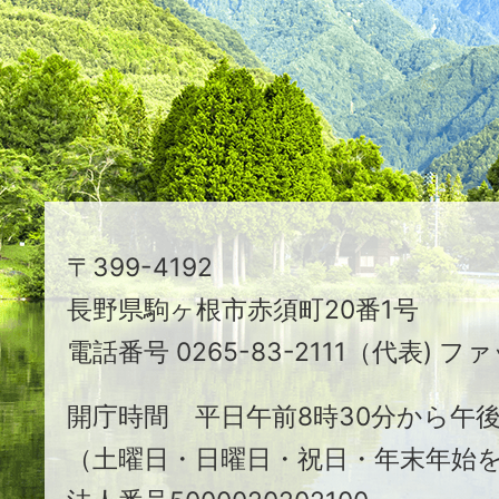
映
え
る
ま
ち
駒
〒399-4192
ヶ
長野県駒ヶ根市赤須町20番1号
根
電話番号 0265-83-2111（代表) ファ
市
開庁時間 平日午前8時30分から午後
（土曜日・日曜日・祝日・年末年始