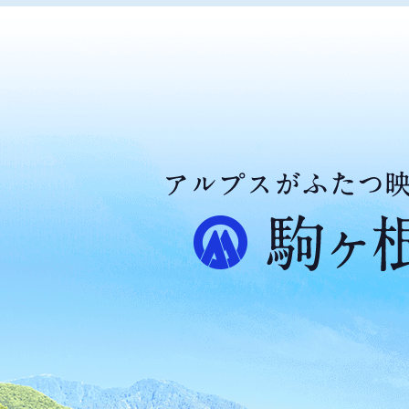
ア
ル
プ
ス
が
ふ
た