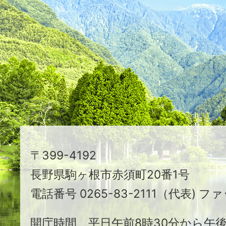
つ
映
え
る
ま
ち
駒
〒399-4192
ヶ
長野県駒ヶ根市赤須町20番1号
根
電話番号 0265-83-2111（代表) ファ
市
開庁時間 平日午前8時30分から午後