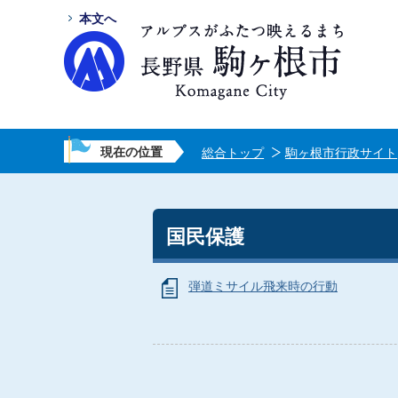
本文へ
現在の位置
総合トップ
駒ヶ根市行政サイト
国民保護
弾道ミサイル飛来時の行動