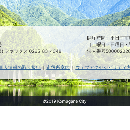
え
る
ま
ち
駒
ヶ
根
開庁時間 平日午前8
市
号
（土曜日・日曜日・
表) ファックス 0265-83-4348
法人番号500002020
個人情報の取り扱い
市役所案内
ウェブアクセシビリティ
©2019 Komagane City.