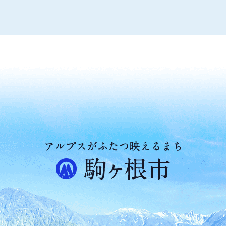
ア
ル
プ
ス
が
ふ
た
つ
映