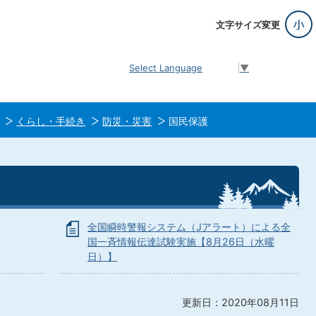
文字サイズ変更
Select Language
▼
くらし・手続き
防災・災害
国民保護
全国瞬時警報システム（Jアラート）による全
国一斉情報伝達試験実施【8月26日（水曜
日）】
更新日：2020年08月11日