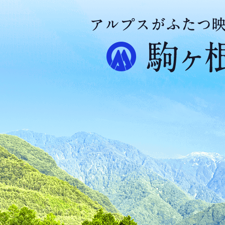
ア
ル
プ
ス
が
ふ
た
つ
映
え