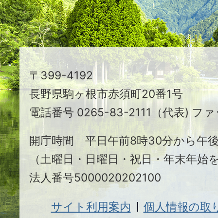
る
ま
ち
駒
〒399-4192
ヶ
長野県駒ヶ根市赤須町20番1号
根
電話番号 0265-83-2111（代表) ファ
市
開庁時間 平日午前8時30分から午後
（土曜日・日曜日・祝日・年末年始
法人番号5000020202100
サイト利用案内
個人情報の取