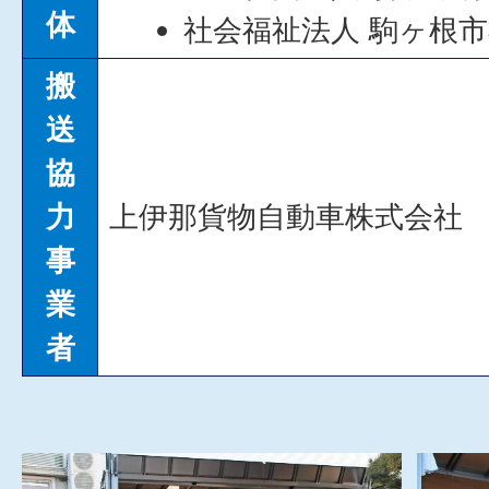
体
社会福祉法人 駒ヶ根
搬
送
協
力
上伊那貨物自動車株式会社
事
業
者