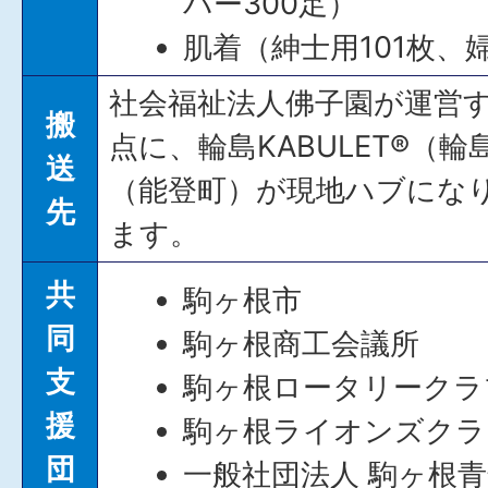
バー300足）
肌着（紳士用101枚、婦
社会福祉法人佛子園が運営する
搬
点に、輪島KABULET®（
送
（能登町）が現地ハブにな
先
ます。
共
駒ヶ根市
同
駒ヶ根商工会議所
支
駒ヶ根ロータリークラ
援
駒ヶ根ライオンズクラ
団
一般社団法人 駒ヶ根