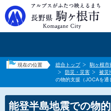
総合トップ
駒ヶ根市
現在の位置
防災・災害
被災
の物的支援（JOCAを
能登半島地震での物的