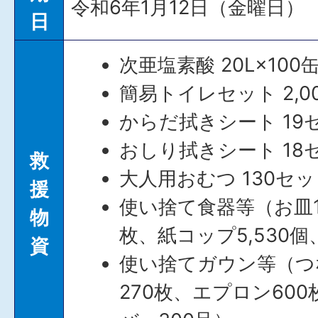
令和6年1月12日（金曜日）
日
次亜塩素酸 20L×100
簡易トイレセット 2,0
からだ拭きシート 19
おしり拭きシート 18セ
救
大人用おむつ 130セ
援
使い捨て食器等（お皿1,
物
枚、紙コップ5,530個
資
使い捨てガウン等（つ
270枚、エプロン60