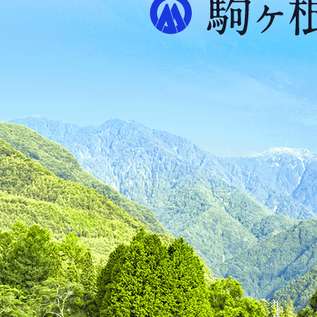
プ
ス
が
ふ
た
つ
映
え
る
ま
ち