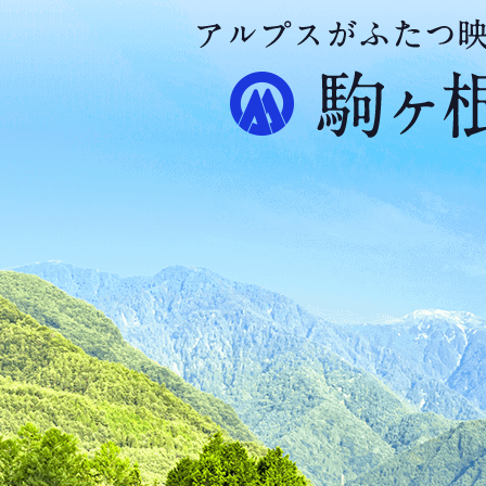
ア
ル
プ
ス
が
ふ
た
つ
映
え
る