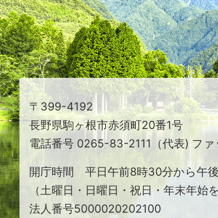
え
る
ま
ち
駒
〒399-4192
ヶ
長野県駒ヶ根市赤須町20番1号
根
電話番号 0265-83-2111（代表) ファ
市
開庁時間 平日午前8時30分から午後
（土曜日・日曜日・祝日・年末年始
法人番号5000020202100