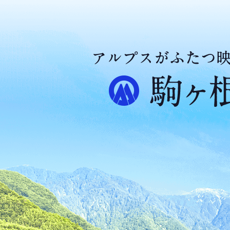
ア
ル
プ
ス
が
ふ
た
つ
映