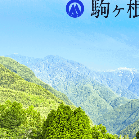
ル
プ
ス
が
ふ
た
つ
映
え
る
ま