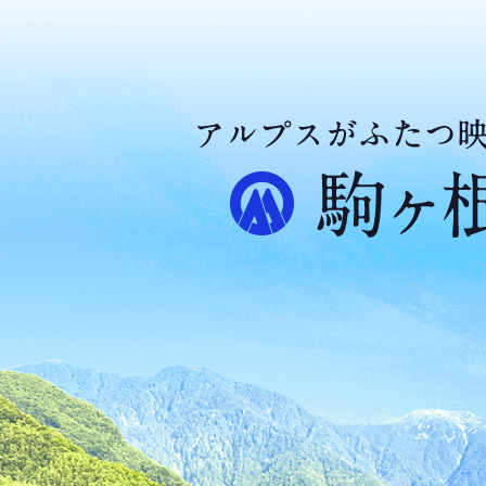
ア
ル
プ
ス
が
ふ
た
つ