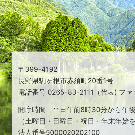
映
え
る
ま
ち
駒
〒399-4192
ヶ
長野県駒ヶ根市赤須町20番1号
根
電話番号 0265-83-2111（代表) ファ
市
開庁時間 平日午前8時30分から午後
（土曜日・日曜日・祝日・年末年始
法人番号5000020202100