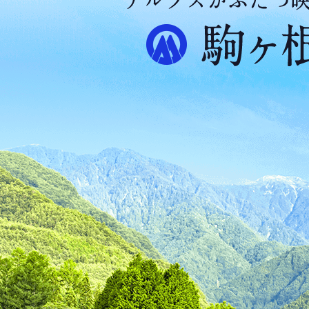
ア
ル
プ
ス
が
ふ
た
つ
映
え
る
ま