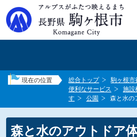
総合トップ
駒ヶ根市
現在の位置
便利なサービス
施設
す
公園
森と水の
森と水のアウトドア