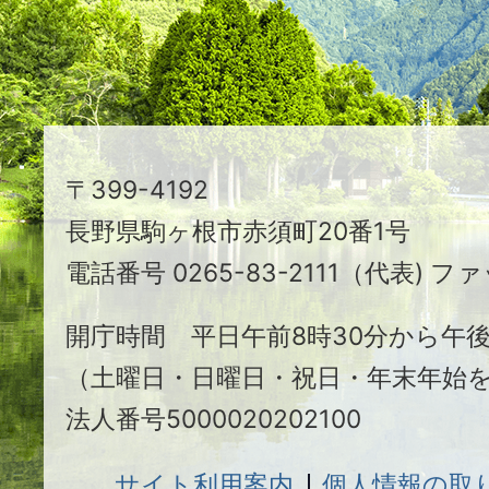
る
ま
ち
駒
〒399-4192
ヶ
長野県駒ヶ根市赤須町20番1号
根
電話番号 0265-83-2111（代表) ファ
市
開庁時間 平日午前8時30分から午後
（土曜日・日曜日・祝日・年末年始
法人番号5000020202100
サイト利用案内
個人情報の取