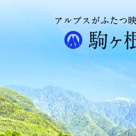
ア
ル
プ
ス
が
ふ
た
つ
映
え