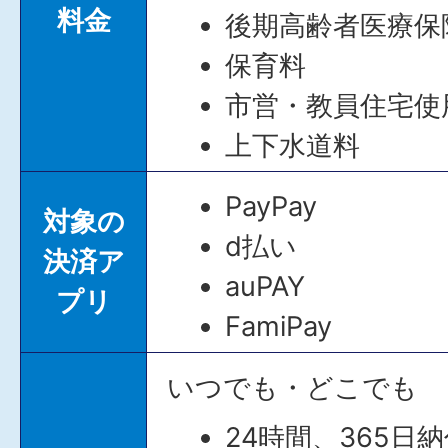
料金
後期高齢者医療保
保育料
市営・教員住宅使
上下水道料
PayPay
対象の
d払い
決済ア
auPAY
プリ
FamiPay
いつでも・どこでも
24時間、365日