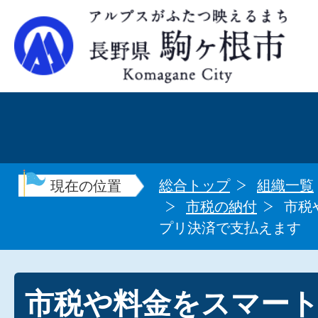
総合トップ
組織一覧
現在の位置
市税の納付
市税
プリ決済で支払えます
市税や料金をスマー