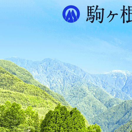
ル
プ
ス
が
ふ
た
つ
映
え
る
ま