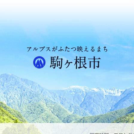
ア
ル
プ
ス
が
ふ
た
つ
映
え
る
ま
ち
駒
ヶ