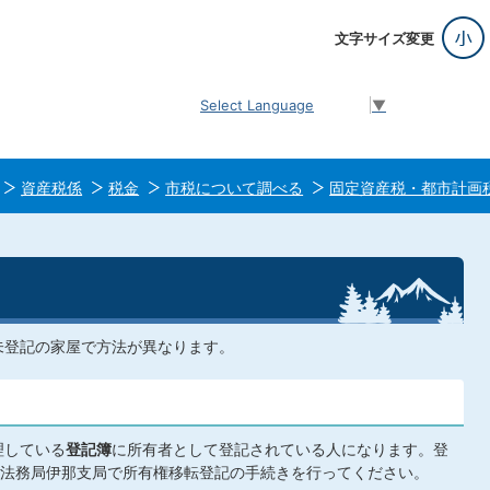
文字サイズ変更
Select Language
▼
資産税係
税金
市税について調べる
固定資産税・都市計画
未登記の家屋で方法が異なります。
理している
登記簿
に所有者として登記されている人になります。登
法務局伊那支局で所有権移転登記の手続きを行ってください。